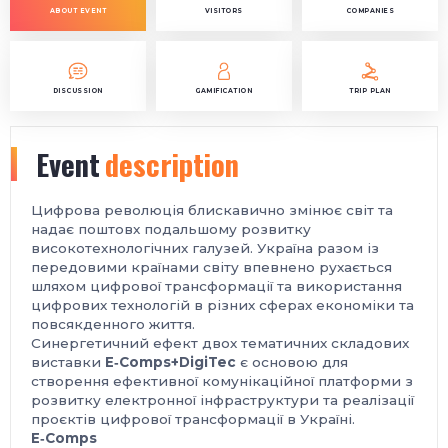
ABOUT EVENT
VISITORS
COMPANIES
DISCUSSION
GAMIFICATION
TRIP PLAN
Event
description
Цифрова революція блискавично змінює світ та
надає поштовх подальшому розвитку
високотехнологічних галузей. Україна разом із
передовими країнами світу впевнено рухається
шляхом цифрової трансформації та використання
цифрових технологій в різних сферах економіки та
повсякденного життя.
Синергетичний ефект двох тематичних складових
виставки
E‑Comps+DigiTec
є основою для
створення ефективної комунікаційної платформи з
розвитку електронної інфраструктури та реалізації
проєктів цифрової трансформації в Україні.
E‑Comps