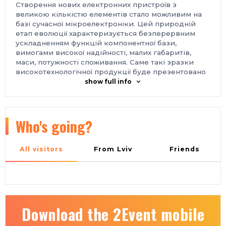
Створення нових електронних пристроїв з
великою кількістю елементів стало можливим на
базі сучасної мікроелектроніки. Цей природній
етап еволюції характеризується безперервним
ускладненням функцій компонентної бази,
вимогами високої надійності, малих габаритів,
маси, потужності споживання. Саме такі зразки
високотехнологічної продукції буде презентовано
на виставці
E‑Comps+DigiTec
.
show full info
DigiTec
Сучасне телекомунікаційне обладнання для
побудови цифрових мереж, революційні технології
обробки та зберігання даних, системи IoT, цифрові
Who's going?
платформи ‑ виставка
E‑Comps+DigiTec
представить практичні рішення з цифрової
трансформації для різних галузей економіки.
All visitors
From Lviv
Friends
Місце проведення:
Україна, м. Київ, Міжнародний виставковий центр,
Броварський проспект, 15, станція метро
«Лівобережна»
Контакти:
тел.: +38 063 723-87-03
Download the 2Event mobile
e-mail: lyudmila@iec-expo.com.ua
https://www.iec-expo.com.ua/ecomps-2026.html