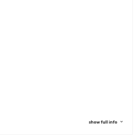
show full info
ування