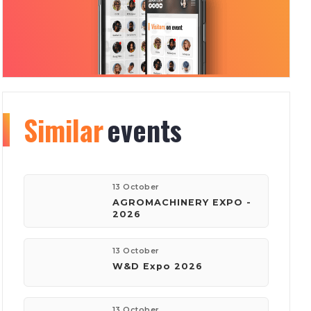
Similar
Organizer
events
info
177
150
13 October
AGROMACHINERY EXPO -
2026
events
visitors
13 October
W&D Expo 2026
company:
Київ Глобал Експо
13 October