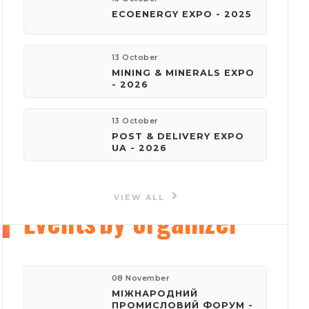
ECOENERGY EXPO - 2025
phone:
(044) 201-11-61
13 October
MINING & MINERALS EXPO
e-mail:
- 2026
reklama@iec-expo.com.ua
13 October
Visit website
POST & DELIVERY EXPO
UA - 2026
VIEW ALL
Events
by organizer
08 November
МІЖНАРОДНИЙ
ПРОМИСЛОВИЙ ФОРУМ -