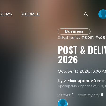
IZERS
PEOPLE
Business
#post; #&; #
Official hashtag:
POST & DELI
2026
October 13 2026, 10:00 
Kyiv, Міжнародний вис
Броварський проспект, 15 в, 
1
0
visitors:
from my city: