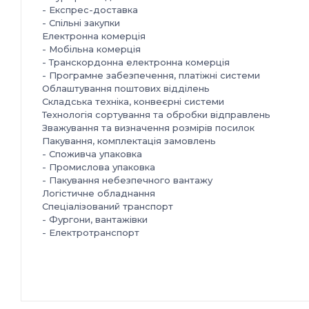
- Експрес-доставка
- Спільні закупки
Електронна комерція
- Мобільна комерція
- Транскордонна електронна комерція
- Програмне забезпечення, платіжні системи
Облаштування поштових відділень
Складська техніка, конвеєрні системи
Технологія сортування та обробки відправлень
Зважування та визначення розмірів посилок
Пакування, комплектація замовлень
- Cпоживча упаковка
- Промислова упаковка
- Пакування небезпечного вантажу
Логістичне обладнання
Спеціалізований транспорт
- Фургони, вантажівки
- Електротранспорт
- Велотранспорт
- Обладнання та транспорт для холодового ланцюга
Рішення для «останньої милі»
Автоматизація, поштомати та термінали самообслугов
Відстеження відправлень