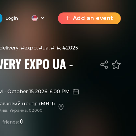
Add an event
Login
delivery; #expo; #ua; #; #; #2025
VERY EXPO UA -
AM
-
October 15 2026, 6:00 PM
тавковий центр (МВЦ)
Київ, Украина, 02000
0
friends: