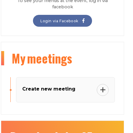
To see your friends at the event, log in via
facebook
Login via Facebook
My
meetings
Create new meeting